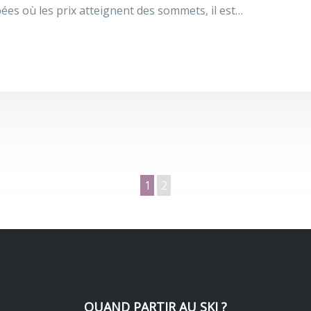
pées où les prix atteignent des sommets, il est…
1
2
QUAND PARTIR AU SKI ?